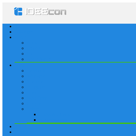
Startseite
Lösungen
Apple
Apps
iPhone
iPad
Apple Watch
Social
Facebook
Whatsapp
Snapchat
Instagram
Tumblr
WordPress
Google+
Spiele
Tricks & Cheats
Browsergames
Forum
Merkliste