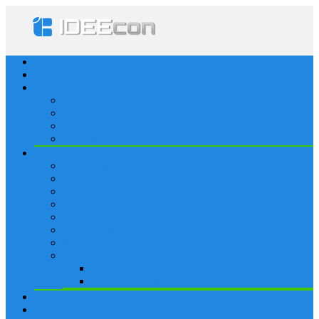
Startseite
Lösungen
Apple
Apps
iPhone
iPad
Apple Watch
Social
Facebook
Whatsapp
Snapchat
Instagram
Tumblr
WordPress
Google+
Spiele
Tricks & Cheats
Browsergames
Forum
Merkliste