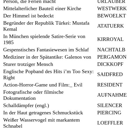
Person, die Ferien macht
URLAUBER
Mittelalterlicher Bauteil einer Kirche
WESTWERK
Der Himmel ist bedeckt
BEWOELKT
Begründer der Republik Türkei: Mustafa
ATATUERK
Kemal
In München spielende Satire-Serie von
KIRROYAL
1985
Gespenstisches Fantasiewesen im Schlaf
NACHTALB
Mediziner in der Spätantike: Galenos von
PERGAMON
Sturer trotziger Mensch
DICKKOPF
Englische Popband des Hits i’m Too Sexy:
SAIDFRED
Right
Action-Horror-Game und Film:_ Evil
RESIDENT
Fotografische oder filmische
AUFNAHME
Dokumentation
Schalldämpfer (engl.)
SILENCER
In der Haut getragenes Schmuckstück
PIERCING
Weißer Wasservogel mit markantem
LOEFFLER
Schnabel