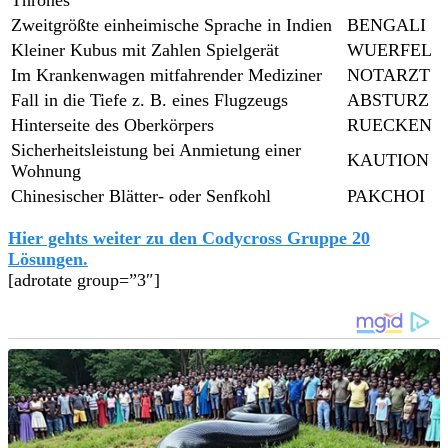
Zweitgrößte einheimische Sprache in Indien
BENGALI
Kleiner Kubus mit Zahlen Spielgerät
WUERFEL
Im Krankenwagen mitfahrender Mediziner
NOTARZT
Fall in die Tiefe z. B. eines Flugzeugs
ABSTURZ
Hinterseite des Oberkörpers
RUECKEN
Sicherheitsleistung bei Anmietung einer
KAUTION
Wohnung
Chinesischer Blätter- oder Senfkohl
PAKCHOI
Hier gehts weiter zu den Codycross Gruppe 20
Lösungen.
[adrotate group=”3″]