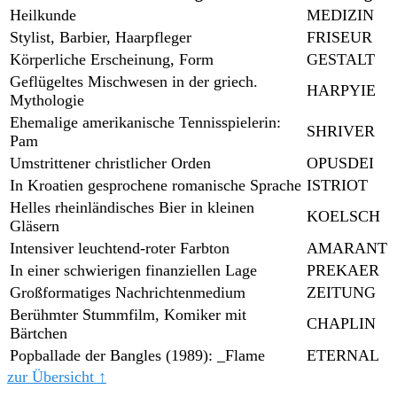
Heilkunde
MEDIZIN
Stylist, Barbier, Haarpfleger
FRISEUR
Körperliche Erscheinung, Form
GESTALT
Geflügeltes Mischwesen in der griech.
HARPYIE
Mythologie
Ehemalige amerikanische Tennisspielerin:
SHRIVER
Pam
Umstrittener christlicher Orden
OPUSDEI
In Kroatien gesprochene romanische Sprache
ISTRIOT
Helles rheinländisches Bier in kleinen
KOELSCH
Gläsern
Intensiver leuchtend-roter Farbton
AMARANT
In einer schwierigen finanziellen Lage
PREKAER
Großformatiges Nachrichtenmedium
ZEITUNG
Berühmter Stummfilm, Komiker mit
CHAPLIN
Bärtchen
Popballade der Bangles (1989): _Flame
ETERNAL
zur Übersicht ↑