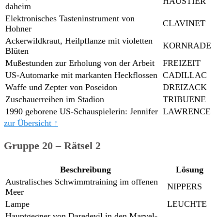
HAUSTIER
daheim
Elektronisches Tasteninstrument von
CLAVINET
Hohner
Ackerwildkraut, Heilpflanze mit violetten
KORNRADE
Blüten
Mußestunden zur Erholung von der Arbeit
FREIZEIT
US-Automarke mit markanten Heckflossen
CADILLAC
Waffe und Zepter von Poseidon
DREIZACK
Zuschauerreihen im Stadion
TRIBUENE
1990 geborene US-Schauspielerin: Jennifer
LAWRENCE
zur Übersicht ↑
Gruppe 20 – Rätsel 2
Beschreibung
Lösung
Australisches Schwimmtraining im offenen
NIPPERS
Meer
Lampe
LEUCHTE
Hauptgegner von Daredevil in den Marvel-