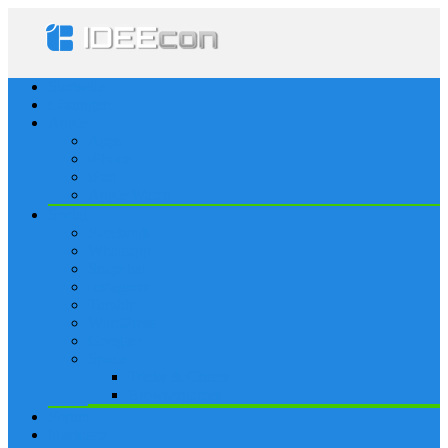
Startseite
Lösungen
Apple
Apps
iPhone
iPad
Apple Watch
Social
Facebook
Whatsapp
Snapchat
Instagram
Tumblr
WordPress
Google+
Spiele
Tricks & Cheats
Browsergames
Forum
Merkliste