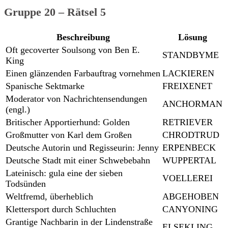
Gruppe 20 – Rätsel 5
Beschreibung
Lösung
Oft gecoverter Soulsong von Ben E.
STANDBYME
King
Einen glänzenden Farbauftrag vornehmen
LACKIEREN
Spanische Sektmarke
FREIXENET
Moderator von Nachrichtensendungen
ANCHORMAN
(engl.)
Britischer Apportierhund: Golden
RETRIEVER
Großmutter von Karl dem Großen
CHRODTRUD
Deutsche Autorin und Regisseurin: Jenny
ERPENBECK
Deutsche Stadt mit einer Schwebebahn
WUPPERTAL
Lateinisch: gula eine der sieben
VOELLEREI
Todsünden
Weltfremd, überheblich
ABGEHOBEN
Klettersport durch Schluchten
CANYONING
Grantige Nachbarin in der Lindenstraße
ELSEKLING