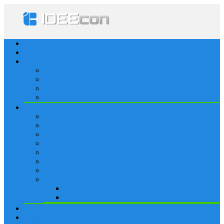
Startseite
Lösungen
Apple
Apps
iPhone
iPad
Apple Watch
Social
Facebook
Whatsapp
Snapchat
Instagram
Tumblr
WordPress
Google+
Spiele
Tricks & Cheats
Browsergames
Forum
Merkliste