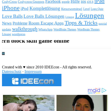
iPad
Hilfe
ios
Facebook
CodyCross
Codycross Gruppen
google
iOS 8
iPhone
Komplettlösung
iPod
Kreuzworträtsel
Level
Logo Quiz
Lösungen
Love Balls
Love Balls Lösungen
Lösung
Tipps & Tricks
Room Escape Apps
News
Probleme
tutorial
walkthrough
update
WhatsApp
WordBrain Themes
Wordbrain Themes
wordpress
Lösung
Durchführung eines IT Projekts
Created with ♥ since 2010 IDEEcon - All rights reserved.
Datenschutz
·
Impressum