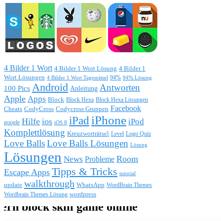
4 Bilder 1 Wort
4 Bilder 1 Wort Lösung
4 Bilder 1
Wort Lösungen
4 Bilder 1 Wort Tagesrätsel
94%
94% Lösung
Android
Antworten
100 Pics
Anleitung
Apple
Apps
Block
Block Hexa
Block Hexa Lösungen
Facebook
CodyCross
Codycross Gruppen
Cheats
iPhone
iPad
Hilfe
ios
iPod
google
iOS 8
Komplettlösung
Kreuzworträtsel
Level
Logo Quiz
Love Balls
Love Balls Lösungen
Lösung
Lösungen
Room
News
Probleme
Tipps & Tricks
Escape Apps
tutorial
walkthrough
update
WhatsApp
WordBrain Themes
wordpress
Wordbrain Themes Lösung