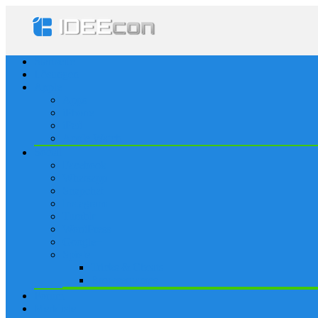
Startseite
Lösungen
Apple
Apps
iPhone
iPad
Apple Watch
Social
Facebook
Whatsapp
Snapchat
Instagram
Tumblr
WordPress
Google+
Spiele
Tricks & Cheats
Browsergames
Forum
Merkliste