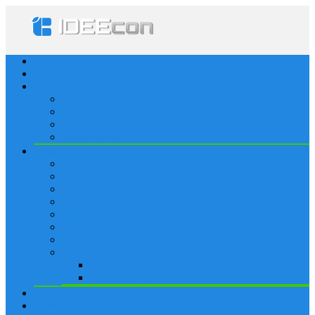
Startseite
Lösungen
Apple
Apps
iPhone
iPad
Apple Watch
Social
Facebook
Whatsapp
Snapchat
Instagram
Tumblr
WordPress
Google+
Spiele
Tricks & Cheats
Browsergames
Forum
Merkliste