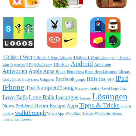
4 Bilder 1 Wort
4 Bilder 1 Wort Lösung
4 Bilder 1 Wort Lösungen
4 Bilder 1
Android
100 Pics
Anleitung
Wort Tagesrätsel
94%
94% Lösung
Antworten
Apple
Apps
Block
Block Hexa
Block Hexa Lösungen
Cheats
iPad
Hilfe
ios
Facebook
CodyCross
Codycross Gruppen
google
iOS 8
iPhone
Komplettlösung
iPod
Kreuzworträtsel
Level
Logo Quiz
Lösungen
Love Balls
Love Balls Lösungen
Lösung
Tipps & Tricks
Room Escape Apps
News
Probleme
tutorial
walkthrough
update
WhatsApp
WordBrain Themes
Wordbrain Themes
wordpress
Lösung