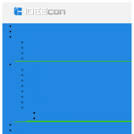
Startseite
Lösungen
Apple
Apps
iPhone
iPad
Apple Watch
Social
Facebook
Whatsapp
Snapchat
Instagram
Tumblr
WordPress
Google+
Spiele
Tricks & Cheats
Browsergames
Forum
Merkliste