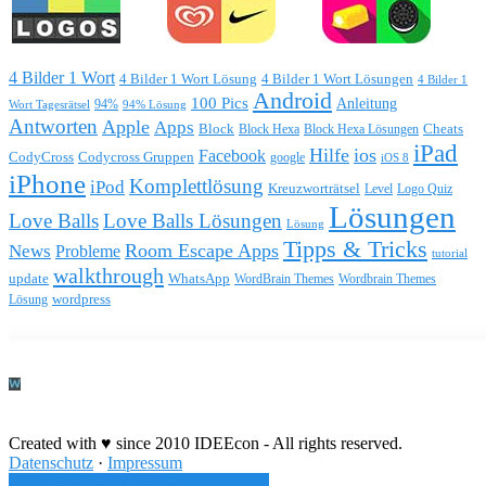
4 Bilder 1 Wort
4 Bilder 1 Wort Lösung
4 Bilder 1 Wort Lösungen
4 Bilder 1
Android
100 Pics
Anleitung
Wort Tagesrätsel
94%
94% Lösung
Antworten
Apple
Apps
Block
Block Hexa
Block Hexa Lösungen
Cheats
iPad
Hilfe
ios
Facebook
CodyCross
Codycross Gruppen
google
iOS 8
iPhone
Komplettlösung
iPod
Kreuzworträtsel
Level
Logo Quiz
Lösungen
Love Balls
Love Balls Lösungen
Lösung
Tipps & Tricks
Room Escape Apps
News
Probleme
tutorial
walkthrough
update
WhatsApp
WordBrain Themes
Wordbrain Themes
wordpress
Lösung
Durchführung eines IT Projekts
Created with ♥ since 2010 IDEEcon - All rights reserved.
Datenschutz
·
Impressum