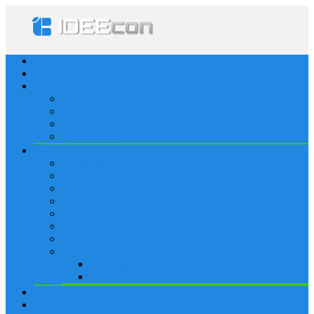
Startseite
Lösungen
Apple
Apps
iPhone
iPad
Apple Watch
Social
Facebook
Whatsapp
Snapchat
Instagram
Tumblr
WordPress
Google+
Spiele
Tricks & Cheats
Browsergames
Forum
Merkliste