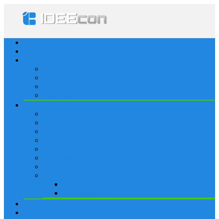
Startseite
Lösungen
Apple
Apps
iPhone
iPad
Apple Watch
Social
Facebook
Whatsapp
Snapchat
Instagram
Tumblr
WordPress
Google+
Spiele
Tricks & Cheats
Browsergames
Forum
Merkliste