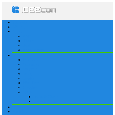
Startseite
Lösungen
Apple
Apps
iPhone
iPad
Apple Watch
Social
Facebook
Whatsapp
Snapchat
Instagram
Tumblr
WordPress
Google+
Spiele
Tricks & Cheats
Browsergames
Forum
Merkliste