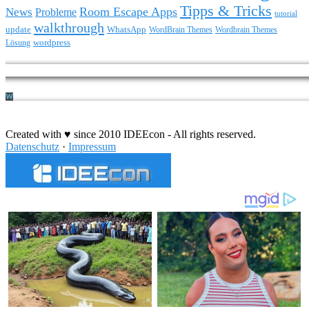
Tipps & Tricks
Room Escape Apps
News
Probleme
tutorial
walkthrough
update
WhatsApp
WordBrain Themes
Wordbrain Themes
wordpress
Lösung
Durchführung eines IT Projekts
Created with ♥ since 2010 IDEEcon - All rights reserved.
Datenschutz
·
Impressum