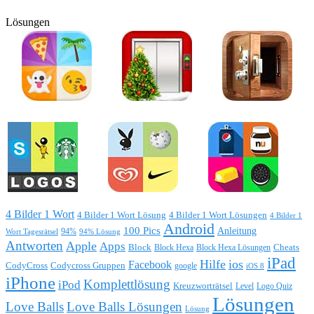
Lösungen
4 Bilder 1 Wort
4 Bilder 1 Wort Lösung
4 Bilder 1 Wort Lösungen
4 Bilder 1
Android
100 Pics
Anleitung
Wort Tagesrätsel
94%
94% Lösung
Antworten
Apple
Apps
Block
Block Hexa
Block Hexa Lösungen
Cheats
iPad
Hilfe
ios
Facebook
CodyCross
Codycross Gruppen
google
iOS 8
iPhone
Komplettlösung
iPod
Kreuzworträtsel
Level
Logo Quiz
Lösungen
Love Balls
Love Balls Lösungen
Lösung