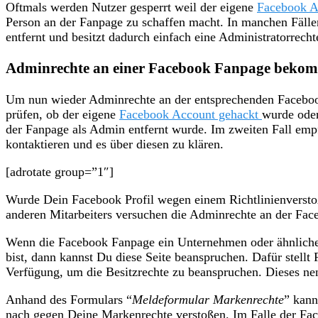
Oftmals werden Nutzer gesperrt weil der eigene
Facebook A
Person an der Fanpage zu schaffen macht. In manchen Fäl
entfernt und besitzt dadurch einfach eine Administratorrecht
Adminrechte an einer Facebook Fanpage beko
Um nun wieder Adminrechte an der entsprechenden Facebo
prüfen, ob der eigene
Facebook Account gehackt
wurde oder
der Fanpage als Admin entfernt wurde. Im zweiten Fall em
kontaktieren und es über diesen zu klären.
[adrotate group=”1″]
Wurde Dein Facebook Profil wegen einem Richtlinienverstoß g
anderen Mitarbeiters versuchen die Adminrechte an der F
Wenn die Facebook Fanpage ein Unternehmen oder ähnliches
bist, dann kannst Du diese Seite beanspruchen. Dafür stellt
Verfügung, um die Besitzrechte zu beanspruchen. Dieses nen
Anhand des Formulars “
Meldeformular Markenrechte
” kann
nach gegen Deine Markenrechte verstoßen. Im Falle der Fa