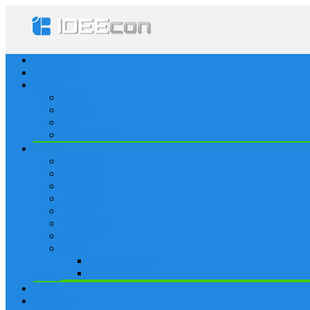
Startseite
Lösungen
Apple
Apps
iPhone
iPad
Apple Watch
Social
Facebook
Whatsapp
Snapchat
Instagram
Tumblr
WordPress
Google+
Spiele
Tricks & Cheats
Browsergames
Forum
Merkliste