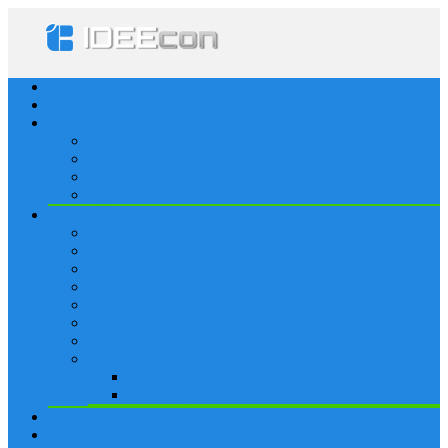
Startseite
Lösungen
Apple
Apps
iPhone
iPad
Apple Watch
Social
Facebook
Whatsapp
Snapchat
Instagram
Tumblr
WordPress
Google+
Spiele
Tricks & Cheats
Browsergames
Forum
Merkliste