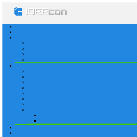
Startseite
Lösungen
Apple
Apps
iPhone
iPad
Apple Watch
Social
Facebook
Whatsapp
Snapchat
Instagram
Tumblr
WordPress
Google+
Spiele
Tricks & Cheats
Browsergames
Forum
Merkliste