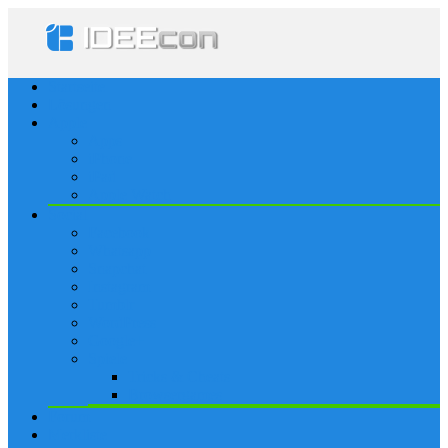
Startseite
Lösungen
Apple
Apps
iPhone
iPad
Apple Watch
Social
Facebook
Whatsapp
Snapchat
Instagram
Tumblr
WordPress
Google+
Spiele
Tricks & Cheats
Browsergames
Forum
Merkliste