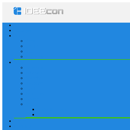
Startseite
Lösungen
Apple
Apps
iPhone
iPad
Apple Watch
Social
Facebook
Whatsapp
Snapchat
Instagram
Tumblr
WordPress
Google+
Spiele
Tricks & Cheats
Browsergames
Forum
Merkliste