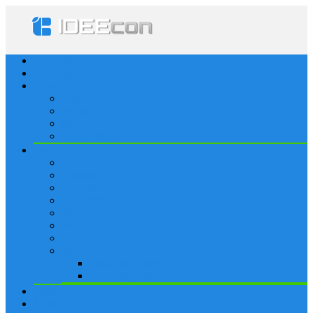
Startseite
Lösungen
Apple
Apps
iPhone
iPad
Apple Watch
Social
Facebook
Whatsapp
Snapchat
Instagram
Tumblr
WordPress
Google+
Spiele
Tricks & Cheats
Browsergames
Forum
Merkliste