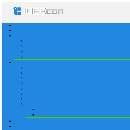
Startseite
Lösungen
Apple
Apps
iPhone
iPad
Apple Watch
Social
Facebook
Whatsapp
Snapchat
Instagram
Tumblr
WordPress
Google+
Spiele
Tricks & Cheats
Browsergames
Forum
Merkliste