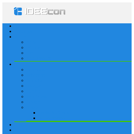
Startseite
Lösungen
Apple
Apps
iPhone
iPad
Apple Watch
Social
Facebook
Whatsapp
Snapchat
Instagram
Tumblr
WordPress
Google+
Spiele
Tricks & Cheats
Browsergames
Forum
Merkliste