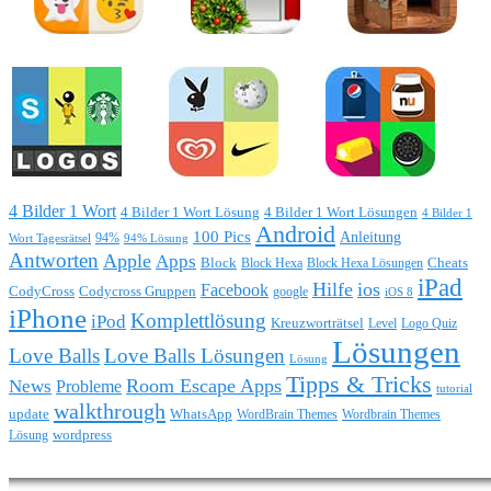
4 Bilder 1 Wort
4 Bilder 1 Wort Lösung
4 Bilder 1 Wort Lösungen
4 Bilder 1
Android
100 Pics
Anleitung
Wort Tagesrätsel
94%
94% Lösung
Antworten
Apple
Apps
Block
Block Hexa
Block Hexa Lösungen
Cheats
iPad
Hilfe
ios
Facebook
CodyCross
Codycross Gruppen
google
iOS 8
iPhone
Komplettlösung
iPod
Kreuzworträtsel
Level
Logo Quiz
Lösungen
Love Balls
Love Balls Lösungen
Lösung
Tipps & Tricks
Room Escape Apps
News
Probleme
tutorial
walkthrough
update
WhatsApp
WordBrain Themes
Wordbrain Themes
wordpress
Lösung