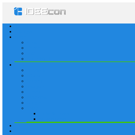
Startseite
Lösungen
Apple
Apps
iPhone
iPad
Apple Watch
Social
Facebook
Whatsapp
Snapchat
Instagram
Tumblr
WordPress
Google+
Spiele
Tricks & Cheats
Browsergames
Forum
Merkliste