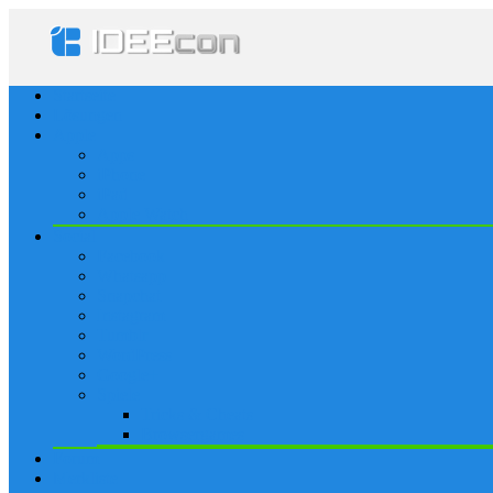
Startseite
Lösungen
Apple
Apps
iPhone
iPad
Apple Watch
Social
Facebook
Whatsapp
Snapchat
Instagram
Tumblr
WordPress
Google+
Spiele
Tricks & Cheats
Browsergames
Forum
Merkliste