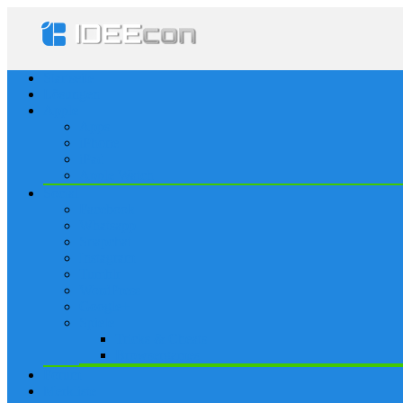
Startseite
Lösungen
Apple
Apps
iPhone
iPad
Apple Watch
Social
Facebook
Whatsapp
Snapchat
Instagram
Tumblr
WordPress
Google+
Spiele
Tricks & Cheats
Browsergames
Forum
Merkliste