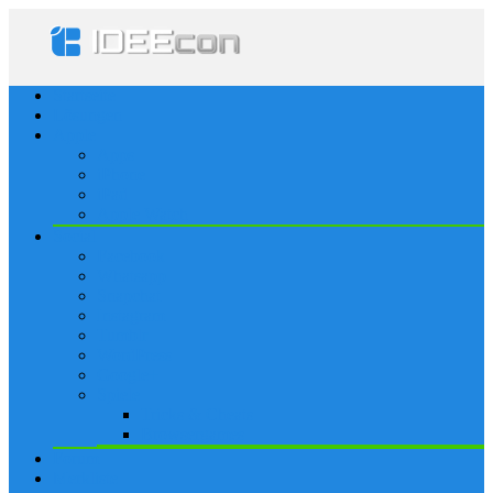
Startseite
Lösungen
Apple
Apps
iPhone
iPad
Apple Watch
Social
Facebook
Whatsapp
Snapchat
Instagram
Tumblr
WordPress
Google+
Spiele
Tricks & Cheats
Browsergames
Forum
Merkliste