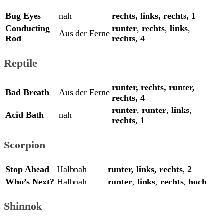
Bug Eyes
nah
rechts,
links,
rechts,
1
Conducting
runter
,
rechts
,
links
,
Aus der Ferne
Rod
rechts
,
4
Reptile
runter,
rechts,
runter,
Bad Breath
Aus der Ferne
rechts,
4
runter
,
runter
,
links
,
Acid Bath
nah
rechts
,
1
Scorpion
Stop Ahead
Halbnah
runter,
links,
rechts,
2
Who’s Next?
Halbnah
runter
,
links
,
rechts
,
hoch
Shinnok