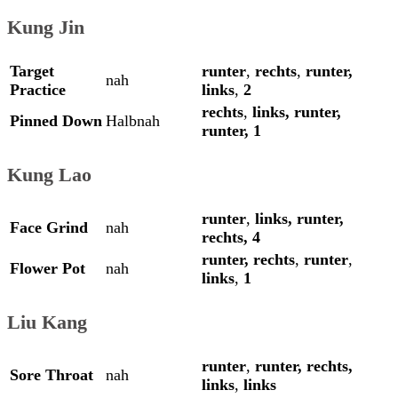
Kung Jin
Target
runter
,
rechts
,
runter,
nah
Practice
links
,
2
rechts
,
links,
runter,
Pinned Down
Halbnah
runter,
1
Kung Lao
runter
,
links,
runter,
Face Grind
nah
rechts,
4
runter,
rechts
,
runter
,
Flower Pot
nah
links
,
1
Liu Kang
runter
,
runter,
rechts,
Sore Throat
nah
links
,
links