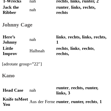
T-Wrecks
nah
rechts
,
links,
runter,
2
Jack the
runter
,
links,
rechts,
nah
Ribber
rechts
Johnny Cage
Here’s
links
,
rechts,
links,
rechts,
nah
Johnny
1
Little
rechts
,
links
,
rechts
,
Halbnah
Improv
rechts,
[adrotate group=”22″]
Kano
runter
,
rechts,
runter,
Head Case
nah
links,
3
Knife toMeet
Aus der Ferne
runter
,
runter,
rechts
,
1
You