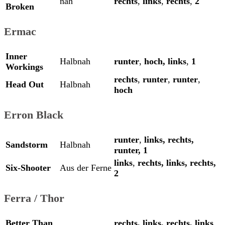
nah
rechts
,
links
,
rechts
,
2
Broken
Ermac
Inner
Halbnah
runter
,
hoch,
links
,
1
Workings
rechts
,
runter
,
runter
,
Head Out
Halbnah
hoch
Erron Black
runter
,
links,
rechts,
Sandstorm
Halbnah
runter,
1
links
,
rechts,
links,
rechts,
Six-Shooter
Aus der Ferne
2
Ferra / Thor
Better Than
rechts,
links,
rechts,
links
,