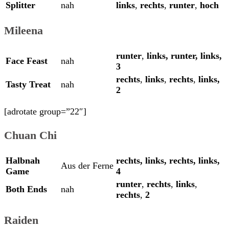
Splitter
nah
links
,
rechts
,
runter
,
hoch
Mileena
runter
,
links,
runter,
links,
Face Feast
nah
3
rechts
,
links
,
rechts
,
links,
Tasty Treat
nah
2
[adrotate group=”22″]
Chuan Chi
Halbnah
rechts,
links,
rechts,
links,
Aus der Ferne
Game
4
runter
,
rechts
,
links
,
Both Ends
nah
rechts
,
2
Raiden