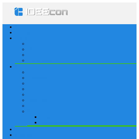
Startseite
Lösungen
Apple
Apps
iPhone
iPad
Apple Watch
Social
Facebook
Whatsapp
Snapchat
Instagram
Tumblr
WordPress
Google+
Spiele
Tricks & Cheats
Browsergames
Forum
Merkliste