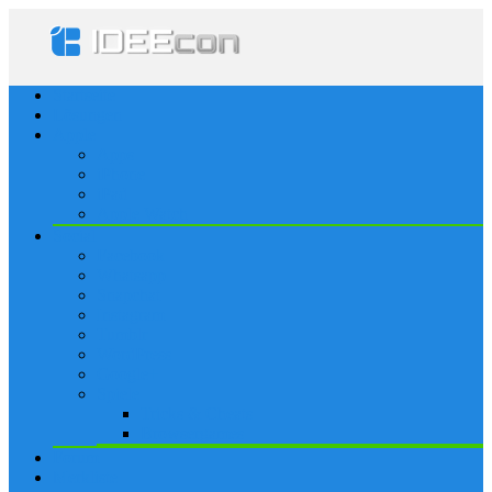
Startseite
Lösungen
Apple
Apps
iPhone
iPad
Apple Watch
Social
Facebook
Whatsapp
Snapchat
Instagram
Tumblr
WordPress
Google+
Spiele
Tricks & Cheats
Browsergames
Forum
Merkliste