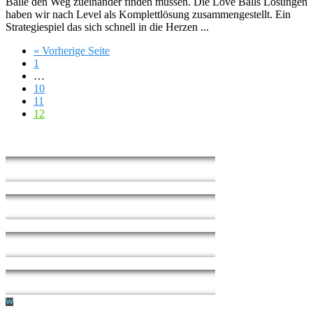
Bälle den Weg zueinander finden müssen. Die Love Balls Lösungen
haben wir nach Level als Komplettlösung zusammengestellt. Ein
Strategiespiel das sich schnell in die Herzen ...
« Vorherige Seite
1
…
10
11
12