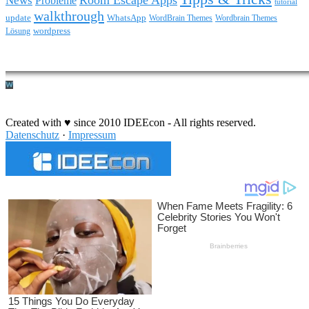
News
Probleme
tutorial
walkthrough
update
WhatsApp
WordBrain Themes
Wordbrain Themes
wordpress
Lösung
Durchführung eines IT Projekts
Created with ♥ since 2010 IDEEcon - All rights reserved.
Datenschutz
·
Impressum