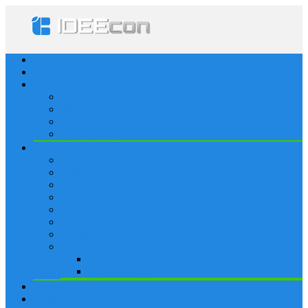
Startseite
Lösungen
Apple
Apps
iPhone
iPad
Apple Watch
Social
Facebook
Whatsapp
Snapchat
Instagram
Tumblr
WordPress
Google+
Spiele
Tricks & Cheats
Browsergames
Forum
Merkliste