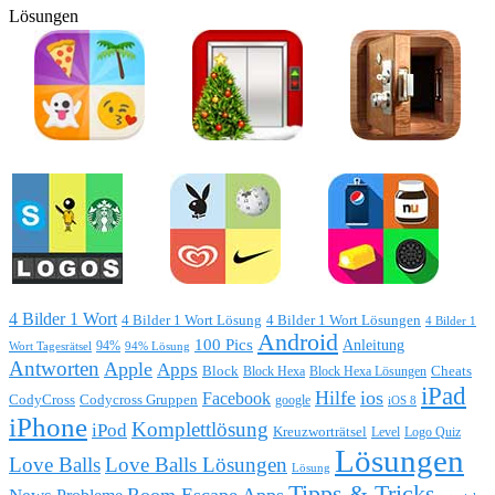
Lösungen
4 Bilder 1 Wort
4 Bilder 1 Wort Lösung
4 Bilder 1 Wort Lösungen
4 Bilder 1
Android
100 Pics
Anleitung
Wort Tagesrätsel
94%
94% Lösung
Antworten
Apple
Apps
Block
Block Hexa
Block Hexa Lösungen
Cheats
iPad
Hilfe
ios
Facebook
CodyCross
Codycross Gruppen
google
iOS 8
iPhone
Komplettlösung
iPod
Kreuzworträtsel
Level
Logo Quiz
Lösungen
Love Balls
Love Balls Lösungen
Lösung
Tipps & Tricks
Room Escape Apps