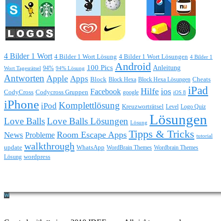
4 Bilder 1 Wort
4 Bilder 1 Wort Lösung
4 Bilder 1 Wort Lösungen
4 Bilder 1
Android
100 Pics
Anleitung
Wort Tagesrätsel
94%
94% Lösung
Antworten
Apple
Apps
Block
Block Hexa
Block Hexa Lösungen
Cheats
iPad
Hilfe
ios
Facebook
CodyCross
Codycross Gruppen
google
iOS 8
iPhone
Komplettlösung
iPod
Kreuzworträtsel
Level
Logo Quiz
Lösungen
Love Balls
Love Balls Lösungen
Lösung
Tipps & Tricks
Room Escape Apps
News
Probleme
tutorial
walkthrough
update
WhatsApp
WordBrain Themes
Wordbrain Themes
wordpress
Lösung
Durchführung eines IT Projekts