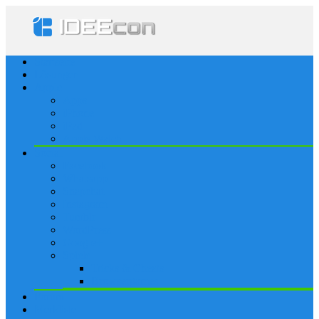
Startseite
Lösungen
Apple
Apps
iPhone
iPad
Apple Watch
Social
Facebook
Whatsapp
Snapchat
Instagram
Tumblr
WordPress
Google+
Spiele
Tricks & Cheats
Browsergames
Forum
Merkliste