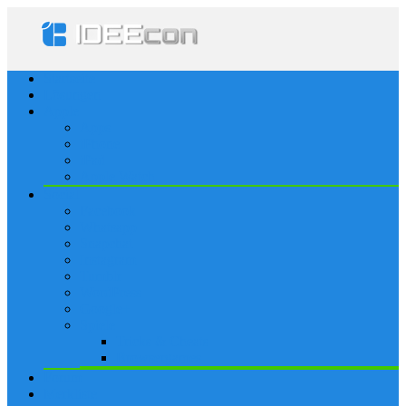
Startseite
Lösungen
Apple
Apps
iPhone
iPad
Apple Watch
Social
Facebook
Whatsapp
Snapchat
Instagram
Tumblr
WordPress
Google+
Spiele
Tricks & Cheats
Browsergames
Forum
Merkliste