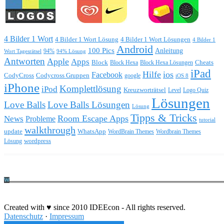
4 Bilder 1 Wort
4 Bilder 1 Wort Lösung
4 Bilder 1 Wort Lösungen
4 Bilder 1
Android
100 Pics
Anleitung
Wort Tagesrätsel
94%
94% Lösung
Antworten
Apple
Apps
Block
Block Hexa
Block Hexa Lösungen
Cheats
iPad
Hilfe
ios
Facebook
CodyCross
Codycross Gruppen
google
iOS 8
iPhone
Komplettlösung
iPod
Kreuzworträtsel
Level
Logo Quiz
Lösungen
Love Balls
Love Balls Lösungen
Lösung
Tipps & Tricks
Room Escape Apps
News
Probleme
tutorial
walkthrough
update
WhatsApp
WordBrain Themes
Wordbrain Themes
wordpress
Lösung
Durchführung eines IT Projekts
Created with ♥ since 2010 IDEEcon - All rights reserved.
Datenschutz
·
Impressum