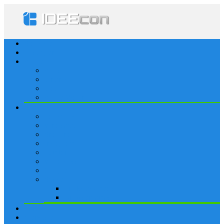
Startseite
Lösungen
Apple
Apps
iPhone
iPad
Apple Watch
Social
Facebook
Whatsapp
Snapchat
Instagram
Tumblr
WordPress
Google+
Spiele
Tricks & Cheats
Browsergames
Forum
Merkliste