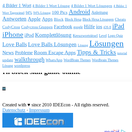
4 Bilder 1 Wort
4 Bilder 1 Wort Lösung
4 Bilder 1 Wort Lösungen
4 Bilder 1
Android
100 Pics
Anleitung
Wort Tagesrätsel
94%
94% Lösung
Antworten
Apple
Apps
Block
Block Hexa
Block Hexa Lösungen
Cheats
iPad
Hilfe
ios
Facebook
CodyCross
Codycross Gruppen
google
iOS 8
iPhone
Komplettlösung
iPod
Kreuzworträtsel
Level
Logo Quiz
Lösungen
Love Balls
Love Balls Lösungen
Lösung
Tipps & Tricks
Room Escape Apps
News
Probleme
tutorial
walkthrough
update
WhatsApp
WordBrain Themes
Wordbrain Themes
wordpress
Lösung
Durchführung eines IT Projekts
Created with ♥ since 2010 IDEEcon - All rights reserved.
Datenschutz
·
Impressum