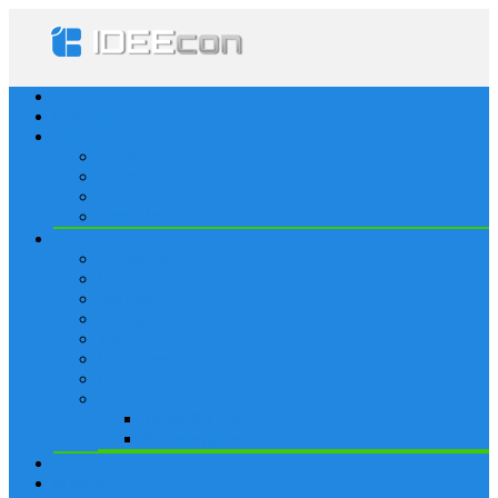
Startseite
Lösungen
Apple
Apps
iPhone
iPad
Apple Watch
Social
Facebook
Whatsapp
Snapchat
Instagram
Tumblr
WordPress
Google+
Spiele
Tricks & Cheats
Browsergames
Forum
Merkliste