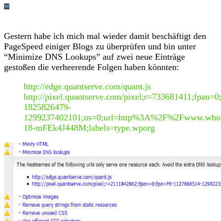
Gestern habe ich mich mal wieder damit beschäftigt den
PageSpeed einiger Blogs zu überprüfen und bin unter
“Minimize DNS Lookups” auf zwei neue Einträge
gestoßen die verheerende Folgen haben könnten:
http://edge.quantserve.com/quant.js
http://pixel.quantserve.com/pixel;r=733681411;fpan=0
1825826479-
1299237402101;ns=0;url=http%3A%2F%2Fwww.whocall
18-mFEk4J448M;labels=type.wporg