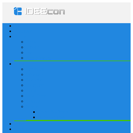
Startseite
Lösungen
Apple
Apps
iPhone
iPad
Apple Watch
Social
Facebook
Whatsapp
Snapchat
Instagram
Tumblr
WordPress
Google+
Spiele
Tricks & Cheats
Browsergames
Forum
Merkliste