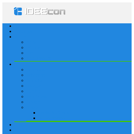
Startseite
Lösungen
Apple
Apps
iPhone
iPad
Apple Watch
Social
Facebook
Whatsapp
Snapchat
Instagram
Tumblr
WordPress
Google+
Spiele
Tricks & Cheats
Browsergames
Forum
Merkliste