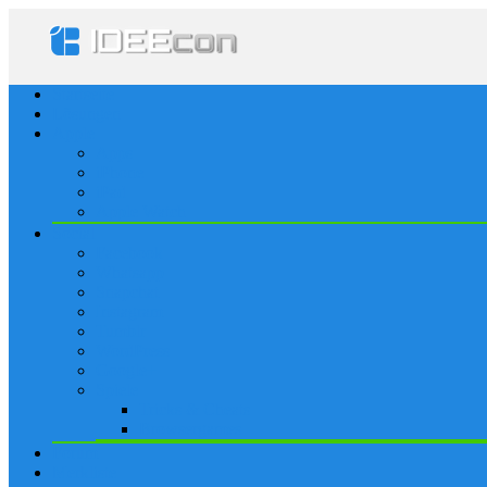
Startseite
Lösungen
Apple
Apps
iPhone
iPad
Apple Watch
Social
Facebook
Whatsapp
Snapchat
Instagram
Tumblr
WordPress
Google+
Spiele
Tricks & Cheats
Browsergames
Forum
Merkliste