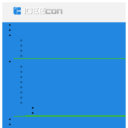
Startseite
Lösungen
Apple
Apps
iPhone
iPad
Apple Watch
Social
Facebook
Whatsapp
Snapchat
Instagram
Tumblr
WordPress
Google+
Spiele
Tricks & Cheats
Browsergames
Forum
Merkliste