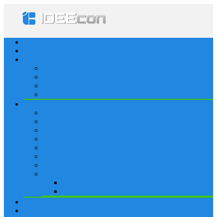
Startseite
Lösungen
Apple
Apps
iPhone
iPad
Apple Watch
Social
Facebook
Whatsapp
Snapchat
Instagram
Tumblr
WordPress
Google+
Spiele
Tricks & Cheats
Browsergames
Forum
Merkliste