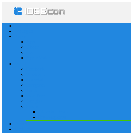
Startseite
Lösungen
Apple
Apps
iPhone
iPad
Apple Watch
Social
Facebook
Whatsapp
Snapchat
Instagram
Tumblr
WordPress
Google+
Spiele
Tricks & Cheats
Browsergames
Forum
Merkliste