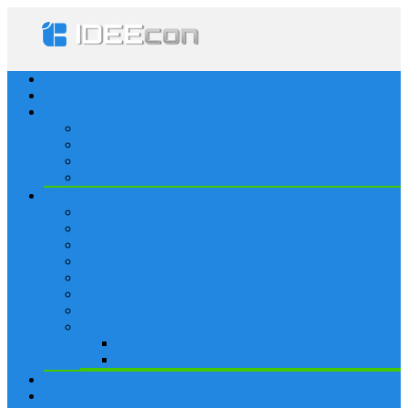
Startseite
Lösungen
Apple
Apps
iPhone
iPad
Apple Watch
Social
Facebook
Whatsapp
Snapchat
Instagram
Tumblr
WordPress
Google+
Spiele
Tricks & Cheats
Browsergames
Forum
Merkliste