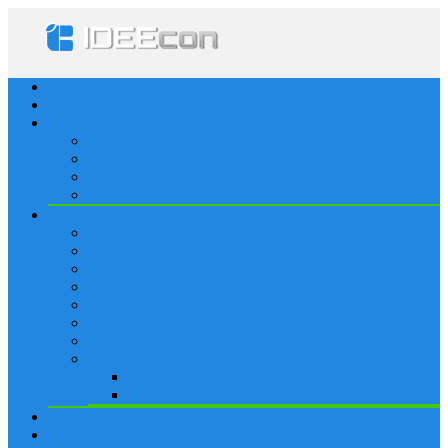
Startseite
Lösungen
Apple
Apps
iPhone
iPad
Apple Watch
Social
Facebook
Whatsapp
Snapchat
Instagram
Tumblr
WordPress
Google+
Spiele
Tricks & Cheats
Browsergames
Forum
Merkliste