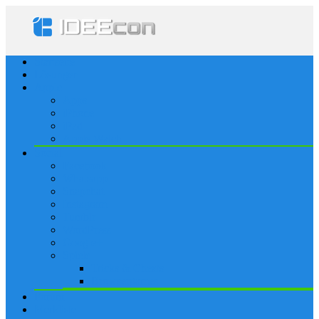
Startseite
Lösungen
Apple
Apps
iPhone
iPad
Apple Watch
Social
Facebook
Whatsapp
Snapchat
Instagram
Tumblr
WordPress
Google+
Spiele
Tricks & Cheats
Browsergames
Forum
Merkliste