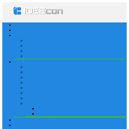
Startseite
Lösungen
Apple
Apps
iPhone
iPad
Apple Watch
Social
Facebook
Whatsapp
Snapchat
Instagram
Tumblr
WordPress
Google+
Spiele
Tricks & Cheats
Browsergames
Forum
Merkliste