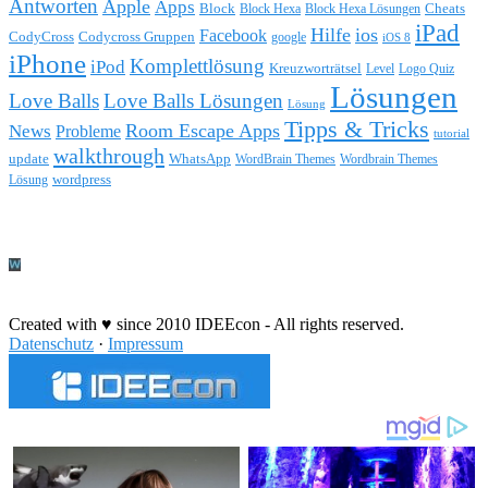
Antworten
Apple
Apps
Block
Block Hexa
Block Hexa Lösungen
Cheats
iPad
Hilfe
ios
Facebook
CodyCross
Codycross Gruppen
google
iOS 8
iPhone
Komplettlösung
iPod
Kreuzworträtsel
Level
Logo Quiz
Lösungen
Love Balls
Love Balls Lösungen
Lösung
Tipps & Tricks
Room Escape Apps
News
Probleme
tutorial
walkthrough
update
WhatsApp
WordBrain Themes
Wordbrain Themes
wordpress
Lösung
Durchführung eines IT Projekts
Created with ♥ since 2010 IDEEcon - All rights reserved.
Datenschutz
·
Impressum