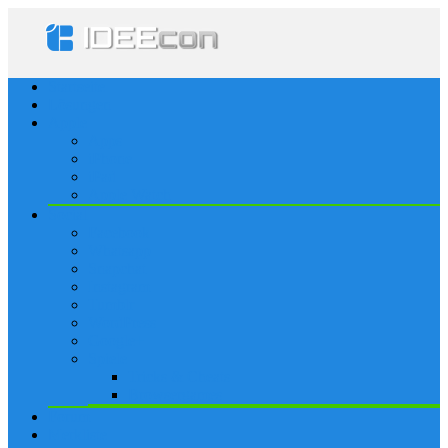
Startseite
Lösungen
Apple
Apps
iPhone
iPad
Apple Watch
Social
Facebook
Whatsapp
Snapchat
Instagram
Tumblr
WordPress
Google+
Spiele
Tricks & Cheats
Browsergames
Forum
Merkliste