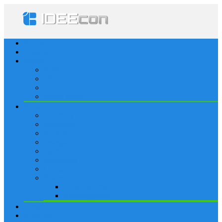
Startseite
Lösungen
Apple
Apps
iPhone
iPad
Apple Watch
Social
Facebook
Whatsapp
Snapchat
Instagram
Tumblr
WordPress
Google+
Spiele
Tricks & Cheats
Browsergames
Forum
Merkliste