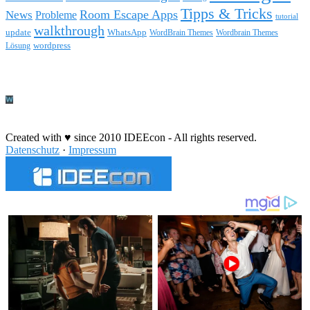
Tipps & Tricks
Room Escape Apps
News
Probleme
tutorial
walkthrough
update
WhatsApp
WordBrain Themes
Wordbrain Themes
wordpress
Lösung
Durchführung eines IT Projekts
Created with ♥ since 2010 IDEEcon - All rights reserved.
Datenschutz
·
Impressum