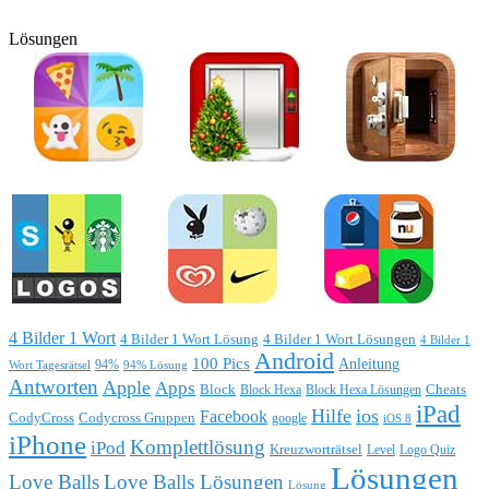
Lösungen
4 Bilder 1 Wort
4 Bilder 1 Wort Lösung
4 Bilder 1 Wort Lösungen
4 Bilder 1
Android
100 Pics
Anleitung
Wort Tagesrätsel
94%
94% Lösung
Antworten
Apple
Apps
Block
Block Hexa
Block Hexa Lösungen
Cheats
iPad
Hilfe
ios
Facebook
CodyCross
Codycross Gruppen
google
iOS 8
iPhone
Komplettlösung
iPod
Kreuzworträtsel
Level
Logo Quiz
Lösungen
Love Balls
Love Balls Lösungen
Lösung