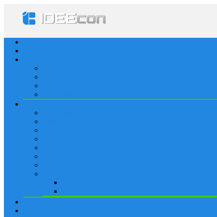
Startseite
Lösungen
Apple
Apps
iPhone
iPad
Apple Watch
Social
Facebook
Whatsapp
Snapchat
Instagram
Tumblr
WordPress
Google+
Spiele
Tricks & Cheats
Browsergames
Forum
Merkliste