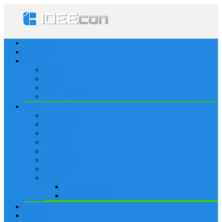
Startseite
Lösungen
Apple
Apps
iPhone
iPad
Apple Watch
Social
Facebook
Whatsapp
Snapchat
Instagram
Tumblr
WordPress
Google+
Spiele
Tricks & Cheats
Browsergames
Forum
Merkliste