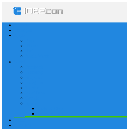
Startseite
Lösungen
Apple
Apps
iPhone
iPad
Apple Watch
Social
Facebook
Whatsapp
Snapchat
Instagram
Tumblr
WordPress
Google+
Spiele
Tricks & Cheats
Browsergames
Forum
Merkliste