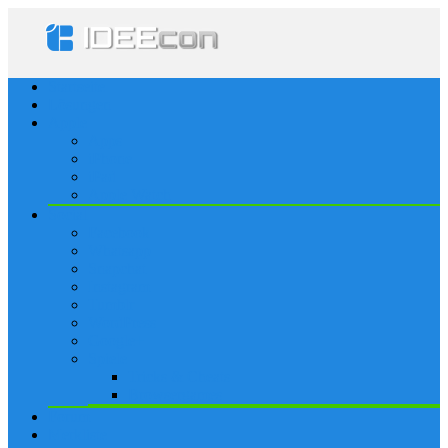
Startseite
Lösungen
Apple
Apps
iPhone
iPad
Apple Watch
Social
Facebook
Whatsapp
Snapchat
Instagram
Tumblr
WordPress
Google+
Spiele
Tricks & Cheats
Browsergames
Forum
Merkliste