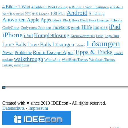
4 Bilder 1 Wort
4 Bilder 1 Wort Lösung
4 Bilder 1 Wort Lösungen
4 Bilder 1
Android
100 Pics
Anleitung
Wort Tagesrätsel
94%
94% Lösung
Antworten
Apple
Apps
Block
Block Hexa
Block Hexa Lösungen
Cheats
iPad
Hilfe
ios
Facebook
CodyCross
Codycross Gruppen
google
iOS 8
iPhone
Komplettlösung
iPod
Kreuzworträtsel
Level
Logo Quiz
Lösungen
Love Balls
Love Balls Lösungen
Lösung
Tipps & Tricks
Room Escape Apps
News
Probleme
tutorial
walkthrough
update
WhatsApp
WordBrain Themes
Wordbrain Themes
wordpress
Lösung
Durchführung eines IT Projekts
Created with ♥ since 2010 IDEEcon - All rights reserved.
Datenschutz
·
Impressum