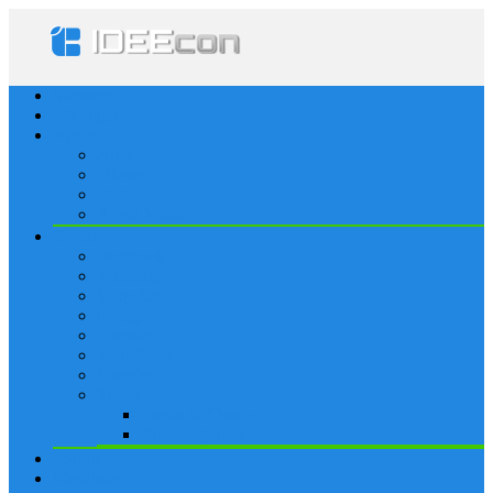
Startseite
Lösungen
Apple
Apps
iPhone
iPad
Apple Watch
Social
Facebook
Whatsapp
Snapchat
Instagram
Tumblr
WordPress
Google+
Spiele
Tricks & Cheats
Browsergames
Forum
Merkliste