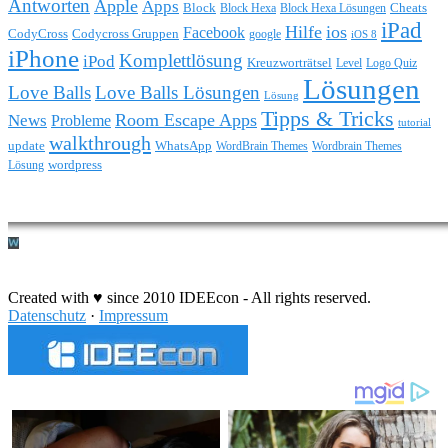
Antworten
Apple
Apps
Block
Block Hexa
Block Hexa Lösungen
Cheats
iPad
Hilfe
ios
Facebook
CodyCross
Codycross Gruppen
google
iOS 8
iPhone
Komplettlösung
iPod
Kreuzworträtsel
Level
Logo Quiz
Lösungen
Love Balls
Love Balls Lösungen
Lösung
Tipps & Tricks
Room Escape Apps
News
Probleme
tutorial
walkthrough
update
WhatsApp
WordBrain Themes
Wordbrain Themes
wordpress
Lösung
Durchführung eines IT Projekts
Created with ♥ since 2010 IDEEcon - All rights reserved.
Datenschutz
·
Impressum