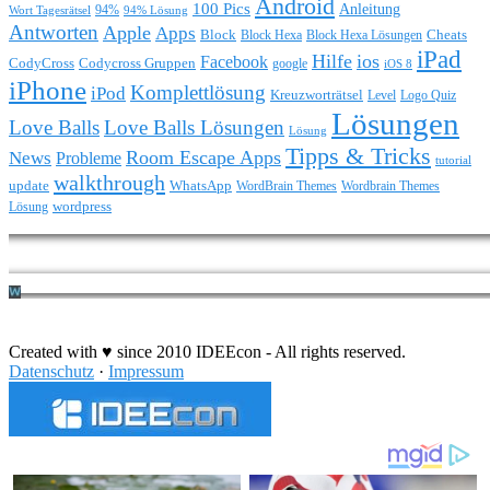
Android
100 Pics
Anleitung
Wort Tagesrätsel
94%
94% Lösung
Antworten
Apple
Apps
Block
Block Hexa
Block Hexa Lösungen
Cheats
iPad
Hilfe
ios
Facebook
CodyCross
Codycross Gruppen
google
iOS 8
iPhone
Komplettlösung
iPod
Kreuzworträtsel
Level
Logo Quiz
Lösungen
Love Balls
Love Balls Lösungen
Lösung
Tipps & Tricks
Room Escape Apps
News
Probleme
tutorial
walkthrough
update
WhatsApp
WordBrain Themes
Wordbrain Themes
wordpress
Lösung
Durchführung eines IT Projekts
Created with ♥ since 2010 IDEEcon - All rights reserved.
Datenschutz
·
Impressum