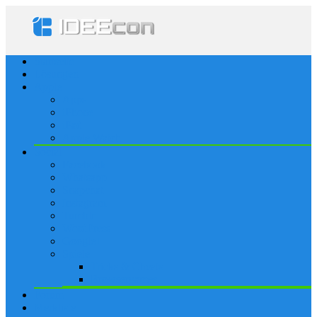
Startseite
Lösungen
Apple
Apps
iPhone
iPad
Apple Watch
Social
Facebook
Whatsapp
Snapchat
Instagram
Tumblr
WordPress
Google+
Spiele
Tricks & Cheats
Browsergames
Forum
Merkliste