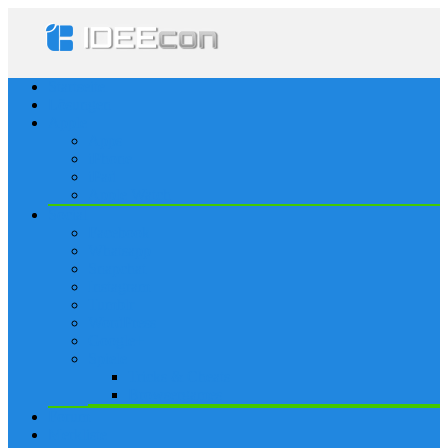
Startseite
Lösungen
Apple
Apps
iPhone
iPad
Apple Watch
Social
Facebook
Whatsapp
Snapchat
Instagram
Tumblr
WordPress
Google+
Spiele
Tricks & Cheats
Browsergames
Forum
Merkliste