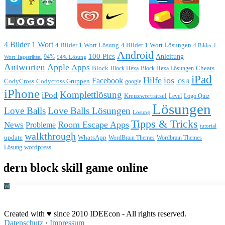
4 Bilder 1 Wort
4 Bilder 1 Wort Lösung
4 Bilder 1 Wort Lösungen
4 Bilder 1
Android
100 Pics
Anleitung
Wort Tagesrätsel
94%
94% Lösung
Antworten
Apple
Apps
Block
Block Hexa
Block Hexa Lösungen
Cheats
iPad
Hilfe
ios
Facebook
CodyCross
Codycross Gruppen
google
iOS 8
iPhone
Komplettlösung
iPod
Kreuzworträtsel
Level
Logo Quiz
Lösungen
Love Balls
Love Balls Lösungen
Lösung
Tipps & Tricks
Room Escape Apps
News
Probleme
tutorial
walkthrough
update
WhatsApp
WordBrain Themes
Wordbrain Themes
wordpress
Lösung
Durchführung eines IT Projekts
Created with ♥ since 2010 IDEEcon - All rights reserved.
Datenschutz
·
Impressum