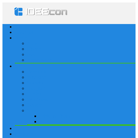
Startseite
Lösungen
Apple
Apps
iPhone
iPad
Apple Watch
Social
Facebook
Whatsapp
Snapchat
Instagram
Tumblr
WordPress
Google+
Spiele
Tricks & Cheats
Browsergames
Forum
Merkliste