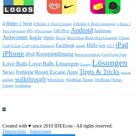
4 Bilder 1 Wort
4 Bilder 1 Wort Lösung
4 Bilder 1 Wort Lösungen
4 Bilder 1
Android
100 Pics
Anleitung
Wort Tagesrätsel
94%
94% Lösung
Antworten
Apple
Apps
Block
Block Hexa
Block Hexa Lösungen
Cheats
iPad
Hilfe
ios
Facebook
CodyCross
Codycross Gruppen
google
iOS 8
iPhone
Komplettlösung
iPod
Kreuzworträtsel
Level
Logo Quiz
Lösungen
Love Balls
Love Balls Lösungen
Lösung
Tipps & Tricks
Room Escape Apps
News
Probleme
tutorial
walkthrough
update
WhatsApp
WordBrain Themes
Wordbrain Themes
wordpress
Lösung
Durchführung eines IT Projekts
Created with ♥ since 2010 IDEEcon - All rights reserved.
Datenschutz
·
Impressum