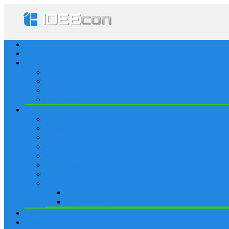
Startseite
Lösungen
Apple
Apps
iPhone
iPad
Apple Watch
Social
Facebook
Whatsapp
Snapchat
Instagram
Tumblr
WordPress
Google+
Spiele
Tricks & Cheats
Browsergames
Forum
Merkliste